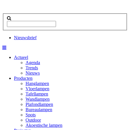
Nieuwsbrief
Actueel
Agenda
Trends
Nieuws
Producten
Hanglampen
Vloerlampen
Tafellampen
Wandlampen
Plafondlampen
Bureaulampen
Spots
Outdoor
Akoestische lampen