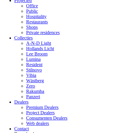
Projecten
Office
Public
Hospitality
Restaurants
Shops
Private residences
Collecties
A-N-D Light
Hollands Licht
Lee Broom
Lumina
Resident
Stilnovo
Vibia
Wästberg
Zero
Rakumba
Panzeri
Dealers
Premium Dealers
Project Dealers
Consumenten Dealers
Web dealers
Contact