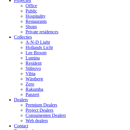
Projecten
Office
Public
Hospitality
Restaurants
Shops
Private residences
Collecties
A-N-D Light
Hollands Licht
Lee Broom
Lumina
Resident
Stilnovo
Vibia
Wästberg
Zero
Rakumba
Panzeri
Dealers
Premium Dealers
Project Dealers
Consumenten Dealers
Web dealers
Contact