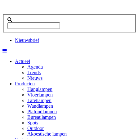
Nieuwsbrief
Actueel
Agenda
Trends
Nieuws
Producten
Hanglampen
Vloerlampen
Tafellampen
Wandlampen
Plafondlampen
Bureaulampen
Spots
Outdoor
Akoestische lampen