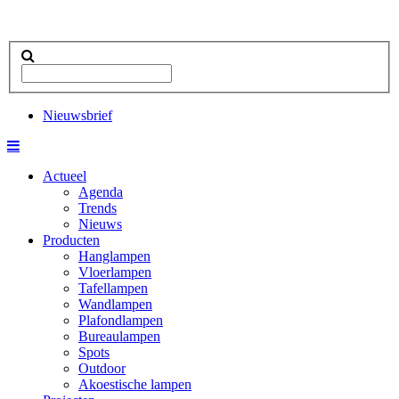
Nieuwsbrief
Actueel
Agenda
Trends
Nieuws
Producten
Hanglampen
Vloerlampen
Tafellampen
Wandlampen
Plafondlampen
Bureaulampen
Spots
Outdoor
Akoestische lampen