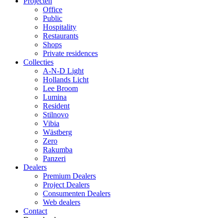
Projecten
Office
Public
Hospitality
Restaurants
Shops
Private residences
Collecties
A-N-D Light
Hollands Licht
Lee Broom
Lumina
Resident
Stilnovo
Vibia
Wästberg
Zero
Rakumba
Panzeri
Dealers
Premium Dealers
Project Dealers
Consumenten Dealers
Web dealers
Contact