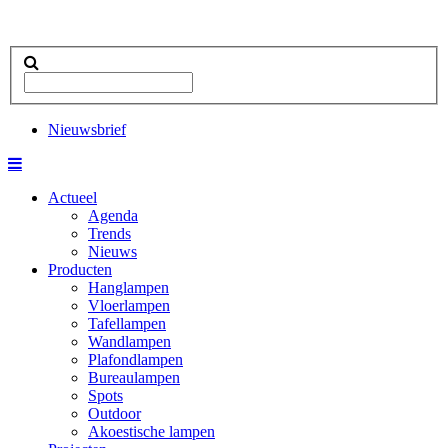
Nieuwsbrief
Actueel
Agenda
Trends
Nieuws
Producten
Hanglampen
Vloerlampen
Tafellampen
Wandlampen
Plafondlampen
Bureaulampen
Spots
Outdoor
Akoestische lampen