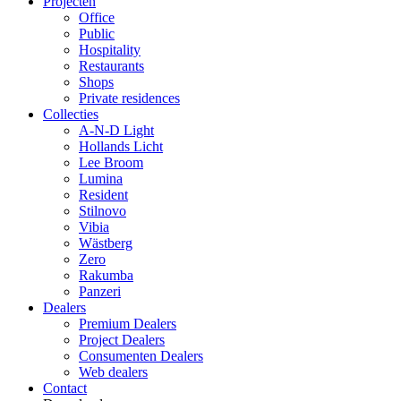
Projecten
Office
Public
Hospitality
Restaurants
Shops
Private residences
Collecties
A-N-D Light
Hollands Licht
Lee Broom
Lumina
Resident
Stilnovo
Vibia
Wästberg
Zero
Rakumba
Panzeri
Dealers
Premium Dealers
Project Dealers
Consumenten Dealers
Web dealers
Contact